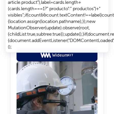
article.product"),label=cards.length+
(cards.length===1?" producto":" productos")+"
visibles";if(count&&count.textContent!==label)count.te
{location.assign(location.pathname);});new
MutationObserver(update).observe(root,
{childList:true,subtree:true});update();}if(document.
{document.addEventListener("DOMContentLoaded",init
();
KIT