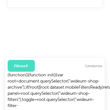
Filtros
3 productos
(function(){function init(){var
root=document.querySelector(".wideum-shop-
archive");if(!root||root.dataset.mobileFiltersReady)re
panel=root.querySelector(".wideum-shop-
filters"),toggle=root.querySelector(".wideum-
filter-