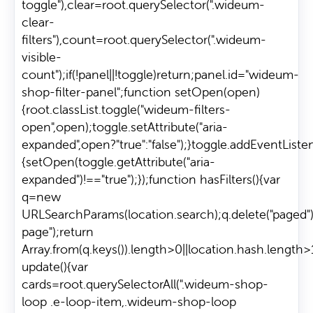
toggle"),clear=root.querySelector(".wideum-
clear-
filters"),count=root.querySelector(".wideum-
visible-
count");if(!panel||!toggle)return;panel.id="wideum-
shop-filter-panel";function setOpen(open)
{root.classList.toggle("wideum-filters-
open",open);toggle.setAttribute("aria-
expanded",open?"true":"false");}toggle.addEventListene
{setOpen(toggle.getAttribute("aria-
expanded")!=="true");});function hasFilters(){var
q=new
URLSearchParams(location.search);q.delete("paged")
page");return
Array.from(q.keys()).length>0||location.hash.length>
update(){var
cards=root.querySelectorAll(".wideum-shop-
loop .e-loop-item,.wideum-shop-loop