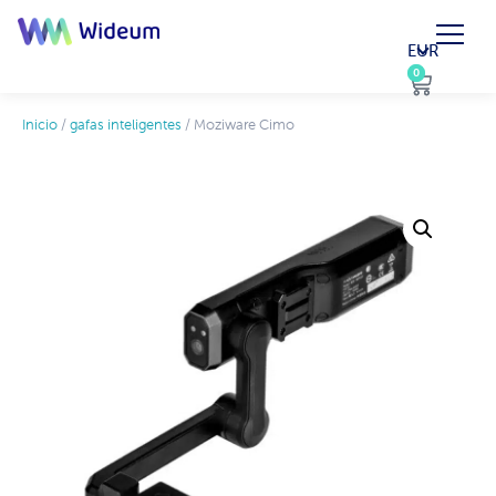
EUR
0
0
Inicio
/
gafas inteligentes
/ Moziware Cimo