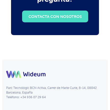
CONTACTA CON NOSOTROS
Parc Tecnològic BCN Activa, Carrer de Marie Curie, 8-14, 08042
Barcelona, España
Teléfono: +34 936 07 29 64