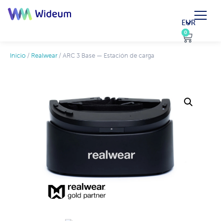
EUR
0
0
Inicio
/
Realwear
/ ARC 3 Base — Estación de carga